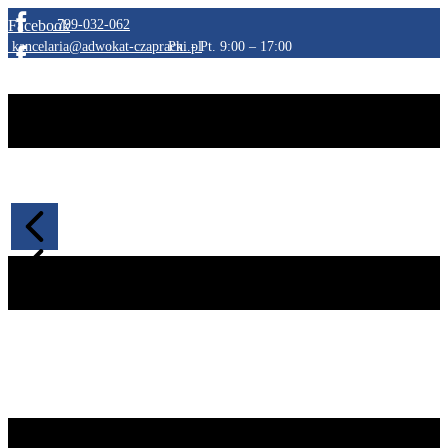
Facebook
​799-032-062
​kancelaria@adwokat-czapracki.pl
​Pn. - Pt. 9:00 – 17:00