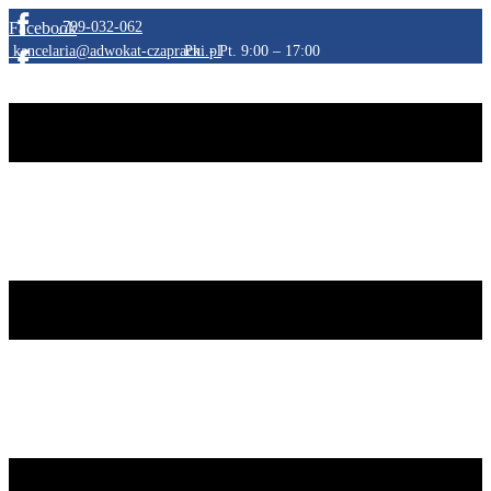
Facebook
​799-032-062
​kancelaria@adwokat-czapracki.pl
​Pn. - Pt. 9:00 – 17:00