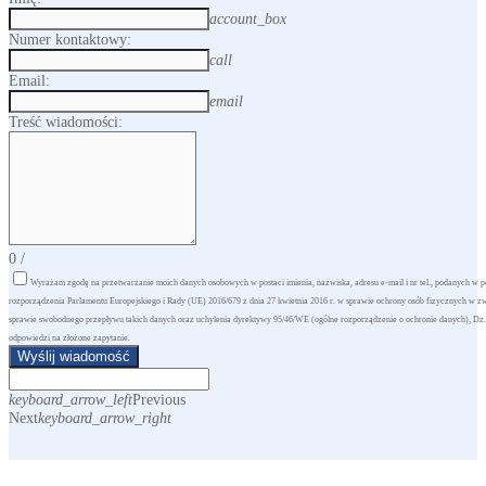
account_box
Numer kontaktowy:
call
Email:
email
Treść wiadomości:
0
/
Wyrażam zgodę na przetwarzanie moich danych osobowych w postaci imienia, nazwiska, adresu e-mail i nr tel., podanych w 
rozporządzenia Parlamentu Europejskiego i Rady (UE) 2016/679 z dnia 27 kwietnia 2016 r. w sprawie ochrony osób fizycznych w 
sprawie swobodnego przepływu takich danych oraz uchylenia dyrektywy 95/46/WE (ogólne rozporządzenie o ochronie danych), Dz. Urz
odpowiedzi na złożone zapytanie.
Wyślij wiadomość
keyboard_arrow_left
Previous
Next
keyboard_arrow_right