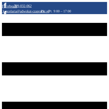
Facebook
​799-032-062
​kancelaria@adwokat-czapracki.pl
​Pn. - Pt. 9:00 – 17:00