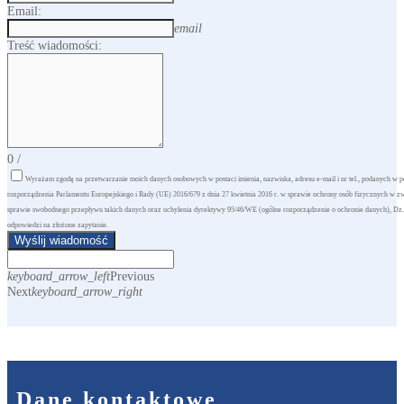
Email:
email
Treść wiadomości:
0
/
Wyrażam zgodę na przetwarzanie moich danych osobowych w postaci imienia, nazwiska, adresu e-mail i nr tel., podanych w 
rozporządzenia Parlamentu Europejskiego i Rady (UE) 2016/679 z dnia 27 kwietnia 2016 r. w sprawie ochrony osób fizycznych w 
sprawie swobodnego przepływu takich danych oraz uchylenia dyrektywy 95/46/WE (ogólne rozporządzenie o ochronie danych), Dz. Urz
odpowiedzi na złożone zapytanie.
Wyślij wiadomość
keyboard_arrow_left
Previous
Next
keyboard_arrow_right
Dane kontaktowe